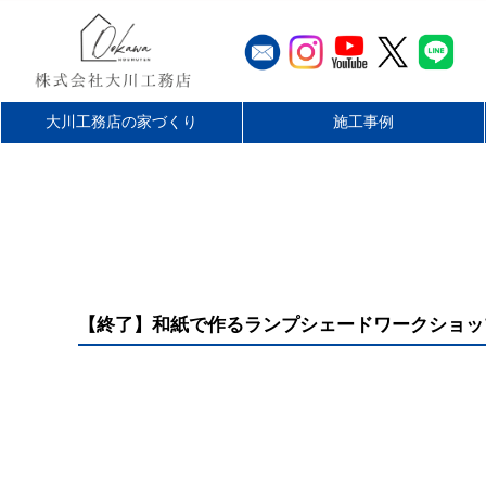
大川工務店の家づくり
施工事例
工務店とハウスメーカーの違
大川工務店のリフォーム
家づくりの流れ
最長60年保証
無料仮住まい
施工エリア
平屋を楽しむ
リフォーム
店舗・施設
お客様の声
新築
い
【終了】和紙で作るランプシェードワークショッ