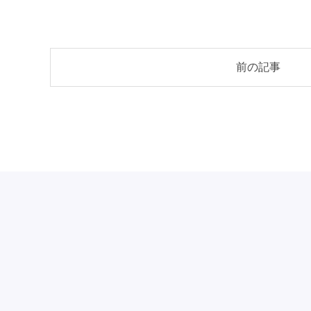
投
前の記事
稿
ナ
ビ
ゲ
ー
シ
ョ
ン