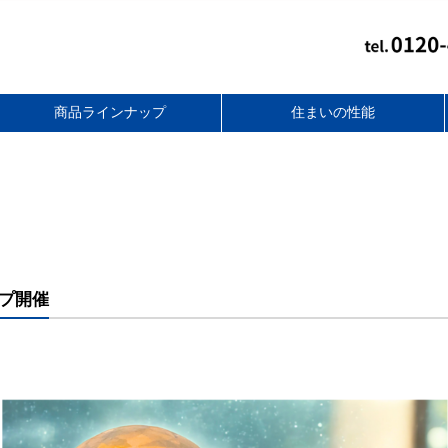
商品ラインナップ
住まいの性能
スタンダードフラット
無添加住宅リフォーム
スマートライト
セレクトプラス
ベーシック
コンパクト
together+
バリアフリー性能
アフターフォロー
耐震性能
断熱性能
耐久性能
プ開催