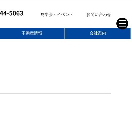
見学会・イベント
お問い合わせ
不動産情報
会社案内
株式会社ティーアールイー
空き家管理サポート
不動産部
家づくりの想い
スタッフブログ
住まいのコラム
スタッフ紹介
会社概要
求人情報