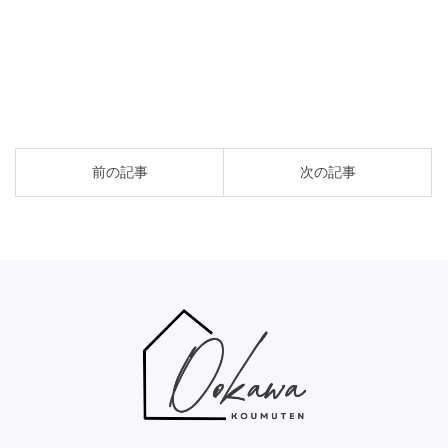
投
前の記事
次の記事
稿
ナ
ビ
ゲ
ー
シ
ョ
ン