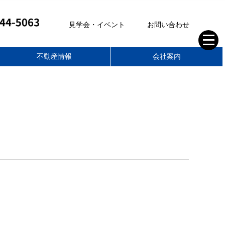
見学会・イベント
お問い合わせ
不動産情報
会社案内
株式会社ティーアールイー
空き家管理サポート
不動産部
家づくりの想い
スタッフブログ
住まいのコラム
スタッフ紹介
会社概要
求人情報