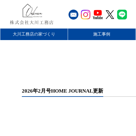
大川工務店の家づくり
施工事例
工務店とハウスメーカーの違
大川工務店のリフォーム
家づくりの流れ
最長60年保証
無料仮住まい
施工エリア
平屋を楽しむ
リフォーム
店舗・施設
お客様の声
新築
い
2026年2月号HOME JOURNAL更新