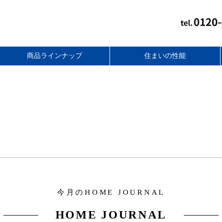
商品ラインナップ
住まいの性能
スタンダードフラット
無添加住宅リフォーム
スマートライト
セレクトプラス
ベーシック
コンパクト
together+
バリアフリー性能
アフターフォロー
耐震性能
断熱性能
耐久性能
今月のHOME JOURNAL
HOME JOURNAL