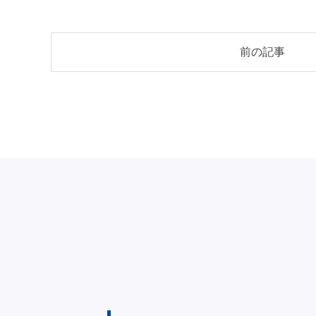
投
前の記事
稿
ナ
ビ
ゲ
ー
シ
ョ
ン