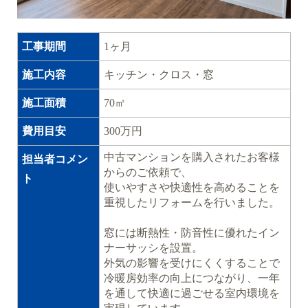
工事期間
1ヶ月
施工内容
キッチン・クロス・窓
施工面積
70㎡
費用目安
300万円
中古マンションを購入されたお客様
担当者コメン
からのご依頼で、
ト
使いやすさや快適性を高めることを
重視したリフォームを行いました。
窓には断熱性・防音性に優れたイン
ナーサッシを設置。
外気の影響を受けにくくすることで
冷暖房効率の向上につながり、一年
を通して快適に過ごせる室内環境を