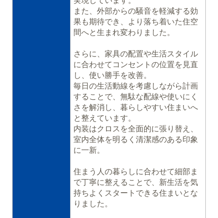
実現しています。
また、外部からの騒音を軽減する効
果も期待でき、より落ち着いた住空
間へと生まれ変わりました。
さらに、家具の配置や生活スタイル
に合わせてコンセントの位置を見直
し、使い勝手を改善。
毎日の生活動線を考慮しながら計画
することで、無駄な配線や使いにく
さを解消し、暮らしやすい住まいへ
と整えています。
内装はクロスを全面的に張り替え、
室内全体を明るく清潔感のある印象
に一新。
住まう人の暮らしに合わせて細部ま
で丁寧に整えることで、新生活を気
持ちよくスタートできる住まいとな
りました。