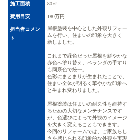
施工面積
80㎡
費用目安
180万円
屋根塗装を中心とした外観リフォー
担当者コメン
ムを行い、住まいの印象を大きく一
ト
新しました。
これまで緑色だった屋根を鮮やかな
赤色へ塗り替え、ベランダの手すり
も同系色で統一。
色彩にまとまりが生まれたことで、
住まい全体が明るく華やかな印象へ
と生まれ変わりました。
屋根塗装は住まいの耐久性を維持す
るための大切なメンテナンスです
が、色選びによって外観のイメージ
を大きく変えることもできます。
今回のリフォームでは、ご家族らし
さを感じられる印象的な外観を実現