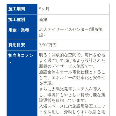
施工期間
5ヶ月
施工種別
新築
老人デイサービスセンター(通所施
用途・業種
設)
費用目安
3,500万円
明るく開放的な空間で、毎日を心地
担当者コメン
よく過ごして頂けるよう設計された
ト
新築のデイサービス施設です。
施設全体をオール電化仕様とするこ
とで、エネルギーの効率化と安全性
を実現。
さらに太陽光発電システムを導入
し、環境にもやさしい持続可能な施
設運営を目指しています。
入浴スペースには施設用浴室ユニッ
トを採用し、介助しやすい設計と衛