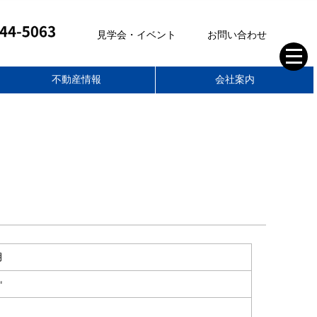
見学会・イベント
お問い合わせ
不動産情報
会社案内
株式会社ティーアールイー
空き家管理サポート
不動産部
家づくりの想い
スタッフブログ
住まいのコラム
スタッフ紹介
会社概要
求人情報
月
㎡