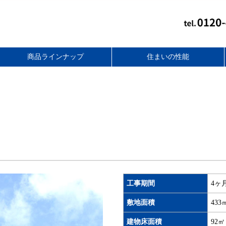
商品ラインナップ
住まいの性能
スタンダードフラット
無添加住宅リフォーム
スマートライト
セレクトプラス
ベーシック
コンパクト
together+
バリアフリー性能
アフターフォロー
耐震性能
断熱性能
耐久性能
工事期間
4ヶ
敷地面積
433
建物床面積
92㎡