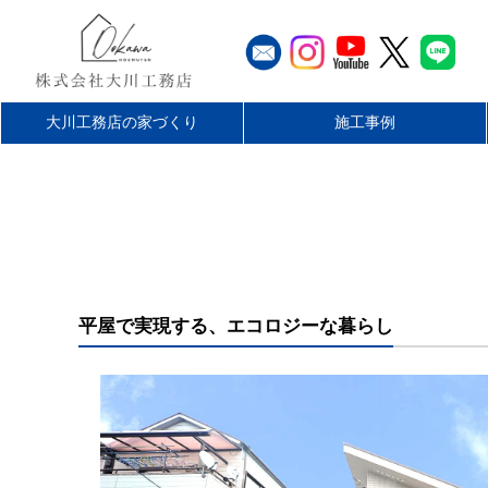
大川工務店の家づくり
施工事例
工務店とハウスメーカーの違
大川工務店のリフォーム
家づくりの流れ
最長60年保証
無料仮住まい
施工エリア
平屋を楽しむ
リフォーム
店舗・施設
お客様の声
新築
い
平屋で実現する、エコロジーな暮らし