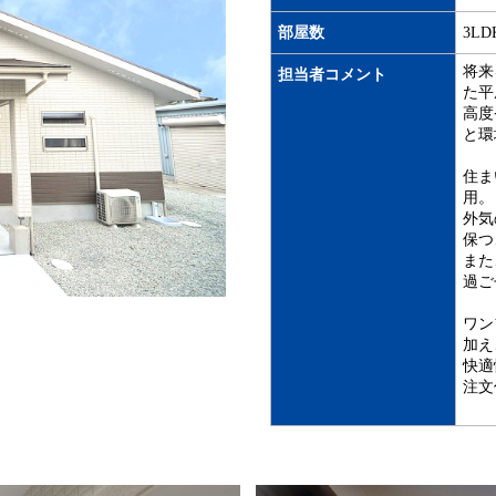
部屋数
3LD
将来
担当者コメント
た平
高度
と環
住ま
用。
外気
保つ
また
過ご
ワン
加え
快適
注文