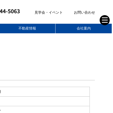
見学会・イベント
お問い合わせ
不動産情報
会社案内
株式会社ティーアールイー
空き家管理サポート
不動産部
家づくりの想い
スタッフブログ
住まいのコラム
スタッフ紹介
会社概要
求人情報
月
㎡