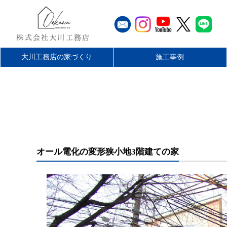
大川工務店の家づくり
施工事例
工務店とハウスメーカーの違
大川工務店のリフォーム
家づくりの流れ
最長60年保証
無料仮住まい
施工エリア
平屋を楽しむ
リフォーム
店舗・施設
お客様の声
新築
い
オール電化の変形狭小地3階建ての家