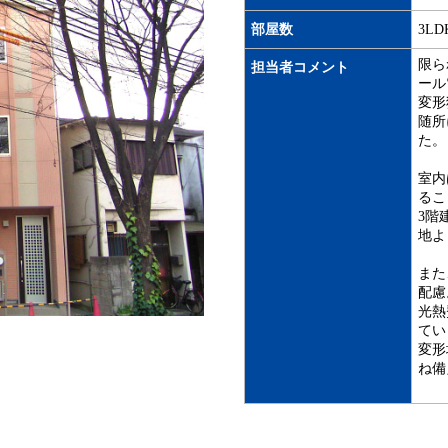
部屋数
3LD
限ら
担当者コメント
ール
変形
随所
た。
室内
るこ
3階
地よ
また
配慮
光熱
てい
変形
ね備