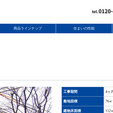
商品ラインナップ
住まいの性能
スタンダードフラット
無添加住宅リフォーム
スマートライト
セレクトプラス
ベーシック
コンパクト
together+
バリアフリー性能
アフターフォロー
耐震性能
断熱性能
耐久性能
工事期間
4ヶ
敷地面積
76㎡
建物床面積
112