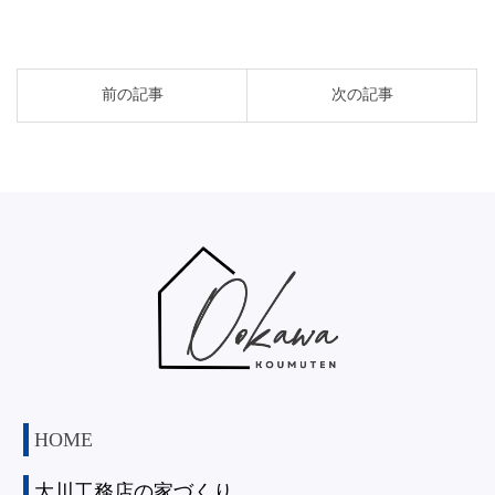
投
前の記事
次の記事
稿
ナ
ビ
ゲ
ー
シ
ョ
ン
HOME
大川工務店の家づくり