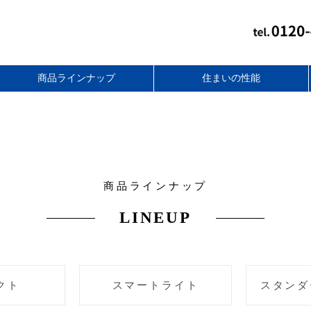
商品ラインナップ
住まいの性能
スタンダードフラット
無添加住宅リフォーム
スマートライト
セレクトプラス
ベーシック
コンパクト
together+
バリアフリー性能
アフターフォロー
耐震性能
断熱性能
耐久性能
商品ラインナップ
LINEUP
クト
スマートライト
スタンダ