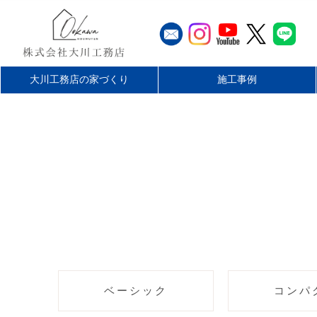
大川工務店の家づくり
施工事例
工務店とハウスメーカーの違
大川工務店のリフォーム
家づくりの流れ
最長60年保証
無料仮住まい
施工エリア
平屋を楽しむ
リフォーム
店舗・施設
お客様の声
新築
い
ベーシック
コンパ