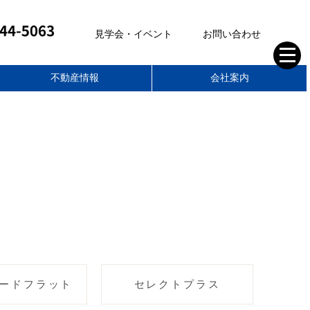
見学会・イベント
お問い合わせ
不動産情報
会社案内
株式会社ティーアールイー
空き家管理サポート
不動産部
家づくりの想い
スタッフブログ
住まいのコラム
スタッフ紹介
会社概要
求人情報
ードフラット
セレクトプラス