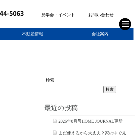
見学会・イベント
お問い合わせ
不動産情報
会社案内
株式会社ティーアールイー
空き家管理サポート
不動産部
家づくりの想い
スタッフブログ
住まいのコラム
スタッフ紹介
会社概要
求人情報
検索
検索
最近の投稿
2026年8月号HOME JOURNAL更新
まだ使えるから大丈夫？家の中で見