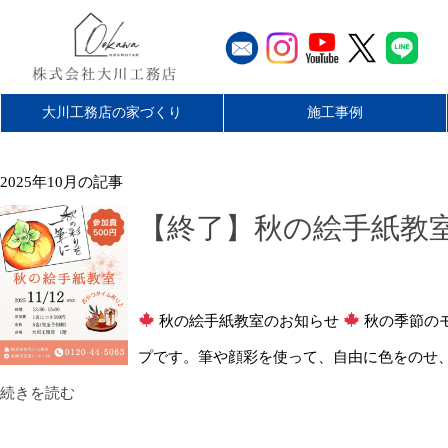
大川工務店の家づくり
施工事例
工務店とハウスメーカーの違
大川工務店のリフォーム
家づくりの流れ
最長60年保証
無料仮住まい
施工エリア
平屋を楽しむ
リフォーム
店舗・施設
お客様の声
新築
2025年10月の記事
い
【終了】秋の絵手紙教
秋の絵手紙教室のお知らせ
秋の季節の
プです。筆や顔彩を使って、自由に色をのせ、
続きを読む