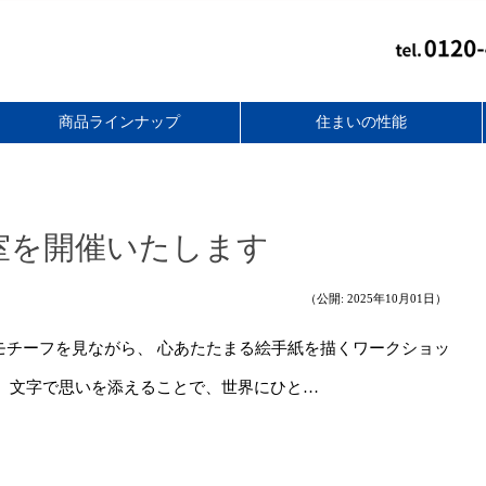
商品ラインナップ
住まいの性能
スタンダードフラット
無添加住宅リフォーム
スマートライト
セレクトプラス
ベーシック
コンパクト
together+
バリアフリー性能
アフターフォロー
耐震性能
断熱性能
耐久性能
室を開催いたします
（公開: 2025年10月01日）
モチーフを見ながら、 心あたたまる絵手紙を描くワークショッ
 文字で思いを添えることで、世界にひと…