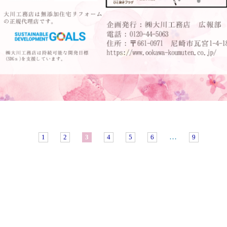
…
1
2
3
4
5
6
9