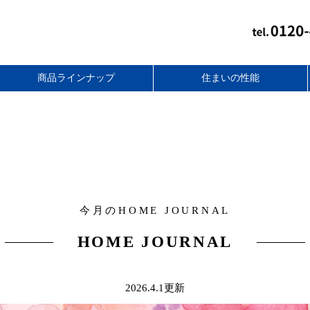
商品ラインナップ
住まいの性能
スタンダードフラット
無添加住宅リフォーム
スマートライト
セレクトプラス
ベーシック
コンパクト
together+
バリアフリー性能
アフターフォロー
耐震性能
断熱性能
耐久性能
今月のHOME JOURNAL
HOME JOURNAL
2026.4.1更新