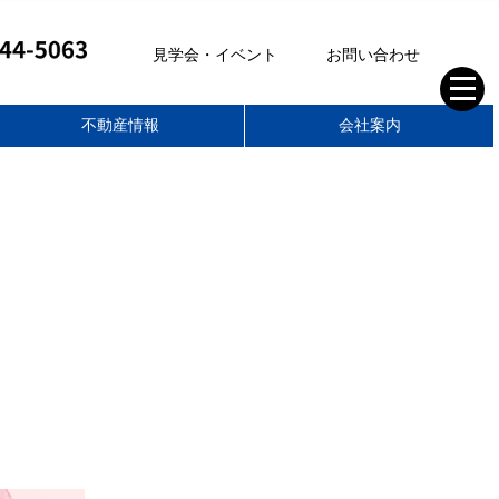
見学会・イベント
お問い合わせ
不動産情報
会社案内
株式会社ティーアールイー
空き家管理サポート
不動産部
家づくりの想い
スタッフブログ
住まいのコラム
スタッフ紹介
会社概要
求人情報