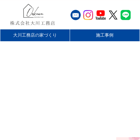
大川工務店の家づくり
施工事例
工務店とハウスメーカーの違
大川工務店のリフォーム
家づくりの流れ
最長60年保証
無料仮住まい
施工エリア
平屋を楽しむ
リフォーム
店舗・施設
お客様の声
新築
い